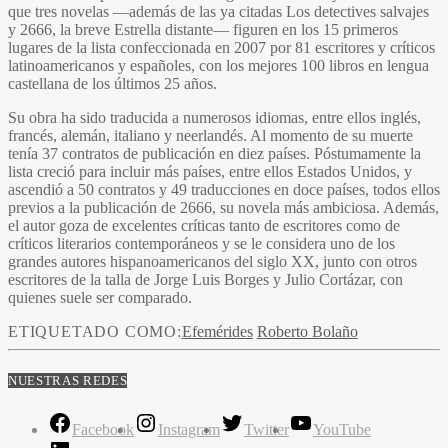
que tres novelas —además de las ya citadas Los detectives salvajes
y 2666, la breve Estrella distante— figuren en los 15 primeros
lugares de la lista confeccionada en 2007 por 81 escritores y críticos
latinoamericanos y españoles, con los mejores 100 libros en lengua
castellana de los últimos 25 años.
Su obra ha sido traducida a numerosos idiomas, entre ellos inglés,
francés, alemán, italiano y neerlandés. Al momento de su muerte
tenía 37 contratos de publicación en diez países. Póstumamente la
lista creció para incluir más países, entre ellos Estados Unidos, y
ascendió a 50 contratos y 49 traducciones en doce países, todos ellos
previos a la publicación de 2666, su novela más ambiciosa. Además,
el autor goza de excelentes críticas tanto de escritores como de
críticos literarios contemporáneos y se le considera uno de los
grandes autores hispanoamericanos del siglo XX, junto con otros
escritores de la talla de Jorge Luis Borges y Julio Cortázar, con
quienes suele ser comparado.
ETIQUETADO COMO:
Efemérides
Roberto Bolaño
NUESTRAS REDES
Facebook
Instagram
Twitter
YouTube