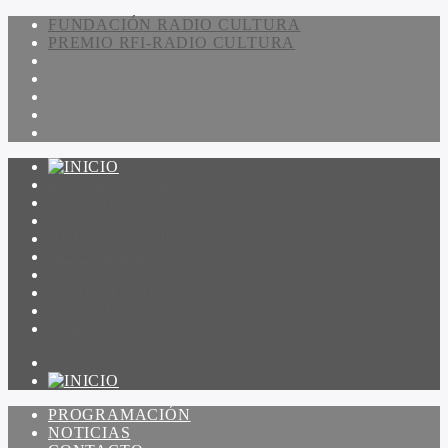
FUNDACIÓN RADIO CULTURA
PREMIO RFI-RADIO CULTURA
PROGRAMACIÓN
NOTICIAS
CONTACTO
QUIENES SOMOS
IR A AMADEUS
ON DEMAND
ESCUCHAR
VER
PROGRAMACIÓN
NOTICIAS