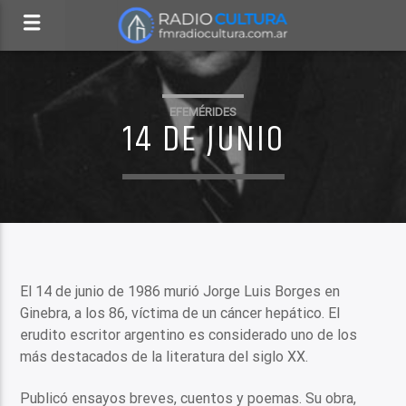
EFEMÉRIDES
14 DE JUNIO
El 14 de junio de 1986 murió Jorge Luis Borges en
Ginebra, a los 86, víctima de un cáncer hepático. El
erudito escritor argentino es considerado uno de los
más destacados de la literatura del siglo XX.
Publicó ensayos breves, cuentos y poemas. Su obra,