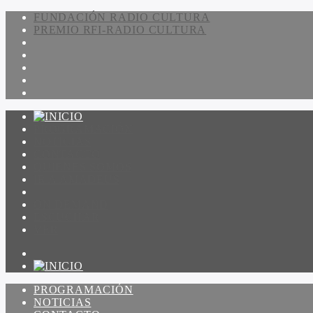
FUNDACIÓN RADIO CULTURA
PREMIO RFI-RADIO CULTURA
PROGRAMACIÓN
NOTICIAS
CONTACTO
QUIENES SOMOS
IR A AMADEUS
ON DEMAND
ESCUCHAR
VER
PROGRAMACIÓN
NOTICIAS