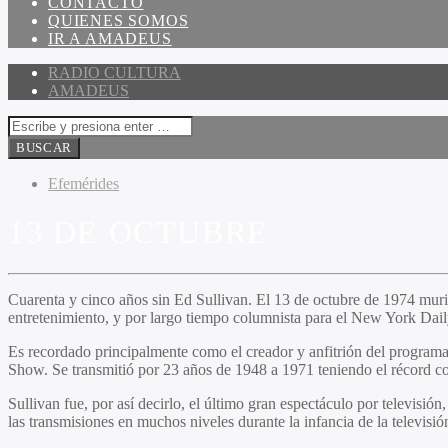
CONTACTO
QUIENES SOMOS
IR A AMADEUS
RADIO CULTURA
AMADEUS
Efemérides
13 DE OCTUBRE
Cuarenta y cinco años sin Ed Sullivan. El 13 de octubre de 1974 muri
entretenimiento, y por largo tiempo columnista para el New York Dai
Es recordado principalmente como el creador y anfitrión del programa
Show. Se transmitió por 23 años de 1948 a 1971 teniendo el récord com
Sullivan fue, por así decirlo, el último gran espectáculo por televisi
las transmisiones en muchos niveles durante la infancia de la televisió