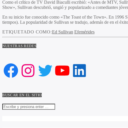
Como el crítico de TV David Biaculli escribió: «Antes de MTV, Sulliv
Show», Sullivan descubrió, ungió y popularizado a comediantes jóvene
En su inicio fue conocido como «The Toast of the Town». En 1996 Sull
tiempos). La popularidad de Sullivan se tradujo, además de en el éxito 
ETIQUETADO COMO:
Ed Sullivan
Efemérides
NUESTRAS REDES
Facebook
Instagram
Twitter
YouTube
LinkedIn
BUSCAR EN EL SITIO