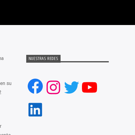
NUESTRAS REDES
na
Facebook
Instagram
Twitter
YouTub
 en su
2
LinkedIn
r