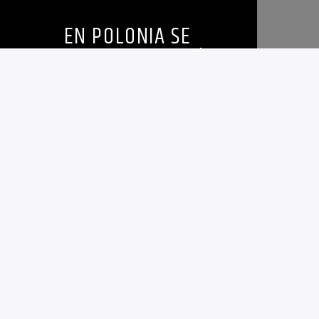
EN POLONIA SE
INAUGURA EXPOSICIÓN
SOBRE FAMILIA DE
EMIGRANTES POLACOS
EN ARGENTINA
6 SEPTIEMBRE, 2024