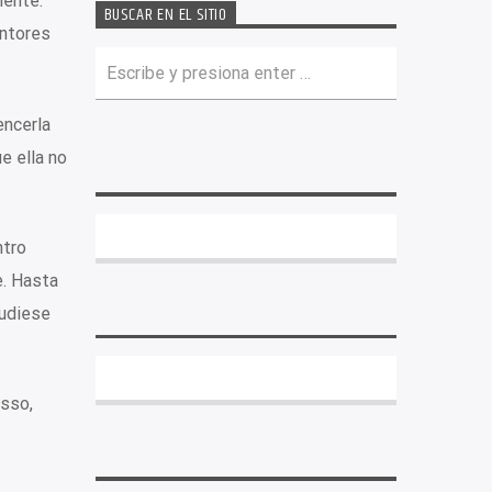
mente.
BUSCAR EN EL SITIO
intores
encerla
e ella no
ntro
e. Hasta
pudiese
sso,