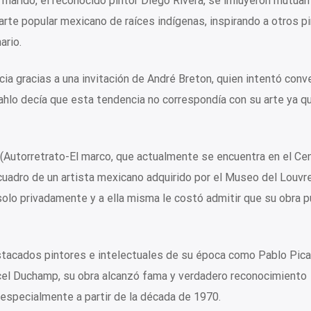
su marido, el reconocido pintor Diego Rivera, se influyeron mutua
rte popular mexicano de raíces indígenas, inspirando a otros p
ario.
ia gracias a una invitación de André Breton, quien intentó conv
ahlo decía que esta tendencia no correspondía con su arte ya qu
(Autorretrato-El marco, que actualmente se encuentra en el Ce
cuadro de un artista mexicano adquirido por el Museo del Louvr
solo privadamente y a ella misma le costó admitir que su obra 
tacados pintores e intelectuales de su época como Pablo Pica
rcel Duchamp, su obra alcanzó fama y verdadero reconocimiento
especialmente a partir de la década de 1970.