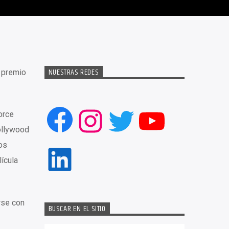
NUESTRAS REDES
n premio
Facebook
Instagram
Twitter
YouTub
orce
ollywood
os
LinkedIn
ícula
rse con
BUSCAR EN EL SITIO