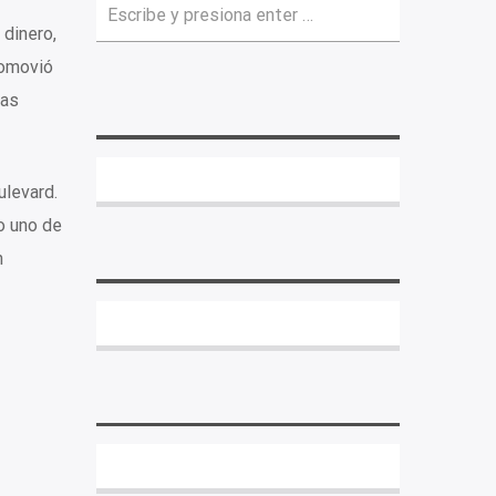
dinero,
romovió
ras
ulevard.
o uno de
n