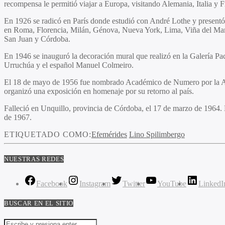
recompensa le permitió viajar a Europa, visitando Alemania, Italia y F
En 1926 se radicó en París donde estudió con André Lothe y presentó
en Roma, Florencia, Milán, Génova, Nueva York, Lima, Viña del Mar y
San Juan y Córdoba.
En 1946 se inauguró la decoración mural que realizó en la Galería Pac
Urruchúa y el español Manuel Colmeiro.
El 18 de mayo de 1956 fue nombrado Académico de Numero por la Aca
organizó una exposición en homenaje por su retorno al país.
Falleció en Unquillo, provincia de Córdoba, el 17 de marzo de 1964. 
de 1967.
ETIQUETADO COMO:
Efemérides
Lino Spilimbergo
NUESTRAS REDES
Facebook
Instagram
Twitter
YouTube
LinkedI
BUSCAR EN EL SITIO