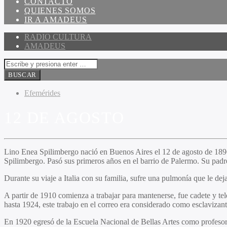
CONTACTO
QUIENES SOMOS
IR A AMADEUS
RADIO CULTURA
AMADEUS
Efemérides
12 DE AGOSTO
Lino Enea Spilimbergo nació en Buenos Aires el 12 de agosto de 1896
Spilimbergo. Pasó sus primeros años en el barrio de Palermo. Su pa
Durante su viaje a Italia con su familia, sufre una pulmonía que le de
A partir de 1910 comienza a trabajar para mantenerse, fue cadete y te
hasta 1924, este trabajo en el correo era considerado como esclavizante
En 1920 egresó de la Escuela Nacional de Bellas Artes como profesor