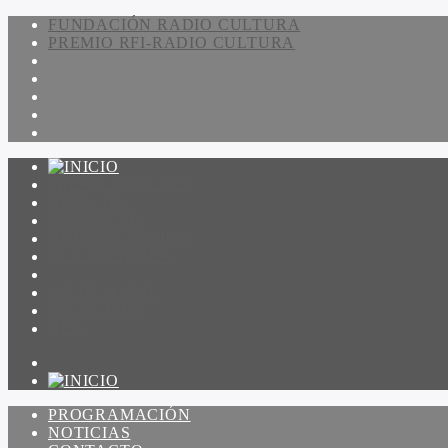
FUNDACIÓN RADIO CULTURA
PREMIO RFI-RADIO CULTURA
PROGRAMACIÓN
NOTICIAS
CONTACTO
QUIENES SOMOS
IR A AMADEUS
ON DEMAND
ESCUCHAR
VER
PROGRAMACIÓN
NOTICIAS