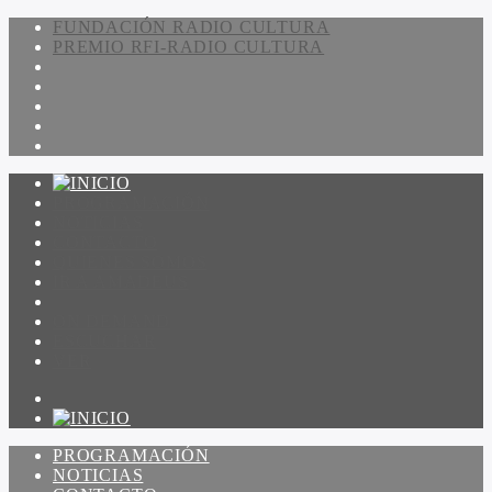
FUNDACIÓN RADIO CULTURA
PREMIO RFI-RADIO CULTURA
PROGRAMACIÓN
NOTICIAS
CONTACTO
QUIENES SOMOS
IR A AMADEUS
ON DEMAND
ESCUCHAR
VER
PROGRAMACIÓN
NOTICIAS