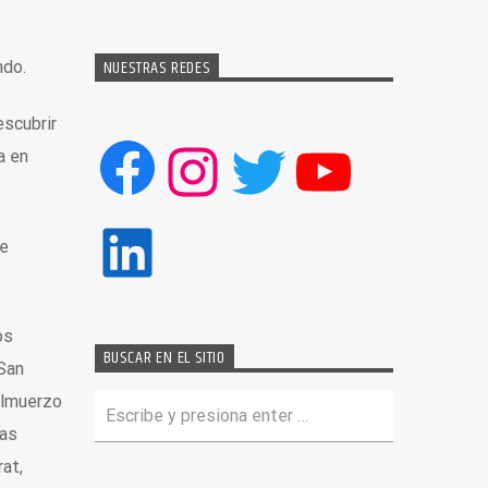
NUESTRAS REDES
ndo.
escubrir
Facebook
Instagram
Twitter
YouTub
a en
LinkedIn
te
os
BUSCAR EN EL SITIO
 San
 almuerzo
las
at,