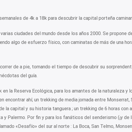
semanales de 4k a 18k para descubrir la capital porteña camina
n varias ciudades del mundo desde los años 2000. Se propone d
iendo algo de esfuerzo físico, con caminatas de más de una hor
recorrer de a pie, tomando el tiempo de descubrir su sorprenden
nécdotas del guía.
k en la Reserva Ecológica, para los amantes de la naturaleza y l
en encontrar ahí; un trekking de media jornada entre Monserrat,
e la capital y su historia tanguera ; un trekking de 6 horas con
 y Palermo. Por fin y para los fanáticos del senderismo (¡y de 
llamado «Desafío» del sur al norte : La Boca, San Telmo, Monserr