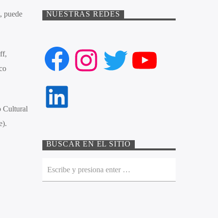
, puede
NUESTRAS REDES
Facebook
Instagram
Twitter
YouTube
ff,
co
LinkedIn
o Cultural
e).
BUSCAR EN EL SITIO