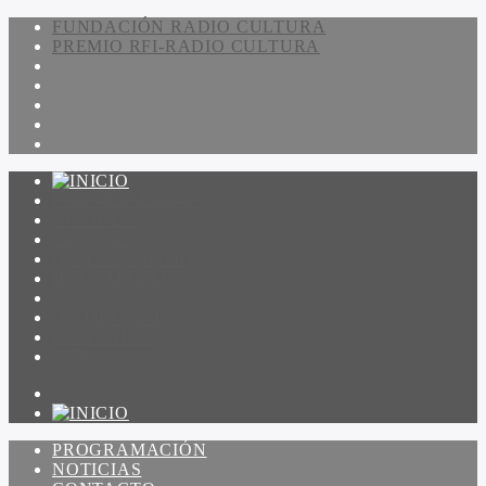
FUNDACIÓN RADIO CULTURA
PREMIO RFI-RADIO CULTURA
PROGRAMACIÓN
NOTICIAS
CONTACTO
QUIENES SOMOS
IR A AMADEUS
ON DEMAND
ESCUCHAR
VER
PROGRAMACIÓN
NOTICIAS