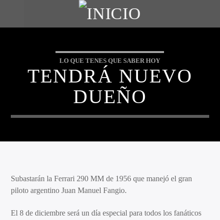
LO QUE TENES QUE SABER HOY
TENDRÁ NUEVO
DUEÑO
Subastarán la Ferrari 290 MM de 1956 que manejó el gran
piloto argentino Juan Manuel Fangio.
El 8 de diciembre será un día especial para todos los fanáticos