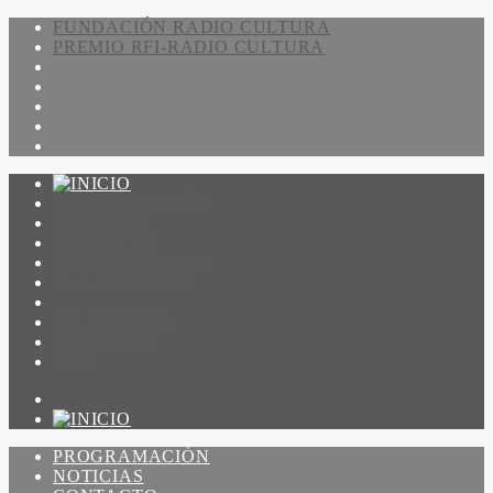
FUNDACIÓN RADIO CULTURA
PREMIO RFI-RADIO CULTURA
PROGRAMACIÓN
NOTICIAS
CONTACTO
QUIENES SOMOS
IR A AMADEUS
ON DEMAND
ESCUCHAR
VER
PROGRAMACIÓN
NOTICIAS