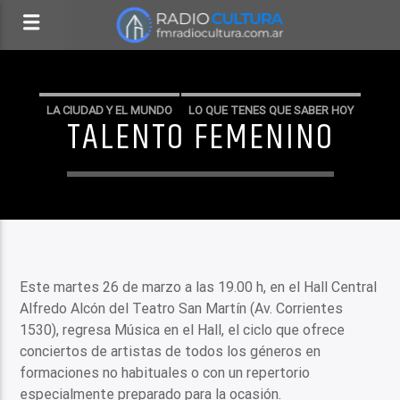
LA CIUDAD Y EL MUNDO
LO QUE TENES QUE SABER HOY
TALENTO FEMENINO
Este martes 26 de marzo a las 19.00 h, en el Hall Central
Alfredo Alcón del Teatro San Martín (Av. Corrientes
1530), regresa Música en el Hall, el ciclo que ofrece
conciertos de artistas de todos los géneros en
formaciones no habituales o con un repertorio
especialmente preparado para la ocasión.