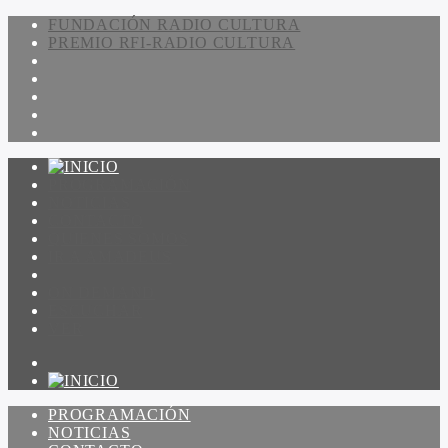
FUNDACIÓN RADIO CULTURA
PREMIO RFI-RADIO CULTURA
PROGRAMACIÓN
NOTICIAS
CONTACTO
QUIENES SOMOS
IR A AMADEUS
ON DEMAND
ESCUCHAR
VER
PROGRAMACIÓN
NOTICIAS