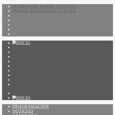
FUNDACIÓN RADIO CULTURA
PREMIO RFI-RADIO CULTURA
PROGRAMACIÓN
NOTICIAS
CONTACTO
QUIENES SOMOS
IR A AMADEUS
ON DEMAND
ESCUCHAR
VER
PROGRAMACIÓN
NOTICIAS