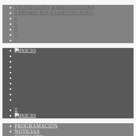
FUNDACIÓN RADIO CULTURA
PREMIO RFI-RADIO CULTURA
PROGRAMACIÓN
NOTICIAS
CONTACTO
QUIENES SOMOS
IR A AMADEUS
ON DEMAND
ESCUCHAR
VER
PROGRAMACIÓN
NOTICIAS