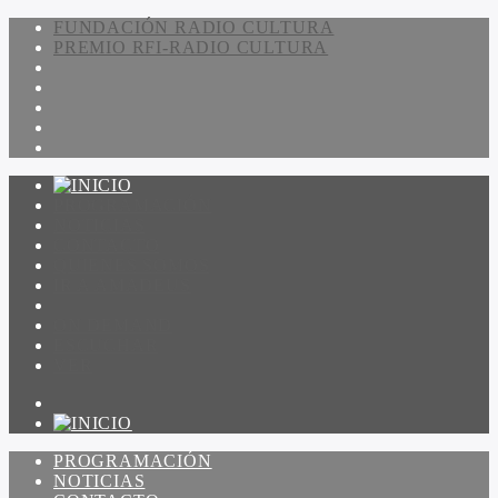
FUNDACIÓN RADIO CULTURA
PREMIO RFI-RADIO CULTURA
PROGRAMACIÓN
NOTICIAS
CONTACTO
QUIENES SOMOS
IR A AMADEUS
ON DEMAND
ESCUCHAR
VER
PROGRAMACIÓN
NOTICIAS