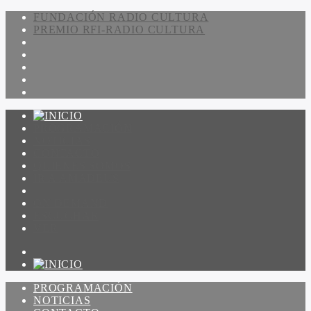
FUNDACIÓN RADIO CULTURA
PREMIO RFI-RADIO CULTURA
PROGRAMACIÓN
NOTICIAS
CONTACTO
QUIENES SOMOS
IR A AMADEUS
ON DEMAND
ESCUCHAR
VER
PROGRAMACIÓN
NOTICIAS