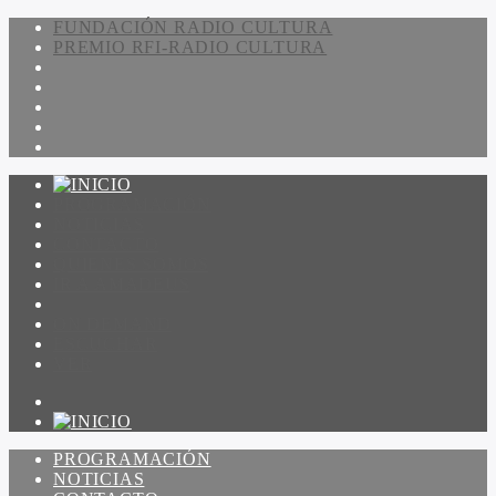
FUNDACIÓN RADIO CULTURA
PREMIO RFI-RADIO CULTURA
PROGRAMACIÓN
NOTICIAS
CONTACTO
QUIENES SOMOS
IR A AMADEUS
ON DEMAND
ESCUCHAR
VER
PROGRAMACIÓN
NOTICIAS