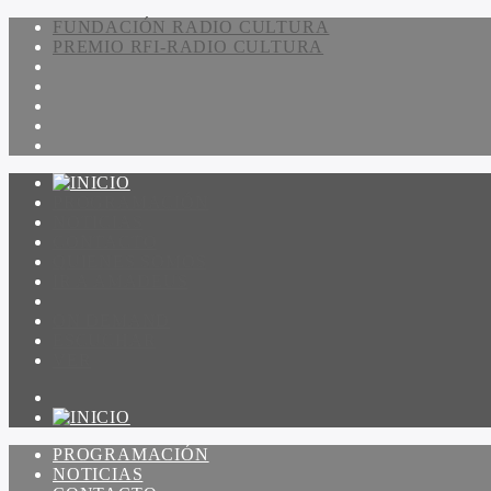
FUNDACIÓN RADIO CULTURA
PREMIO RFI-RADIO CULTURA
PROGRAMACIÓN
NOTICIAS
CONTACTO
QUIENES SOMOS
IR A AMADEUS
ON DEMAND
ESCUCHAR
VER
PROGRAMACIÓN
NOTICIAS