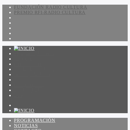
FUNDACIÓN RADIO CULTURA
PREMIO RFI-RADIO CULTURA
PROGRAMACIÓN
NOTICIAS
CONTACTO
QUIENES SOMOS
IR A AMADEUS
ON DEMAND
ESCUCHAR
VER
PROGRAMACIÓN
NOTICIAS