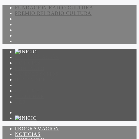
FUNDACIÓN RADIO CULTURA
PREMIO RFI-RADIO CULTURA
PROGRAMACIÓN
NOTICIAS
CONTACTO
QUIENES SOMOS
IR A AMADEUS
ON DEMAND
ESCUCHAR
VER
PROGRAMACIÓN
NOTICIAS