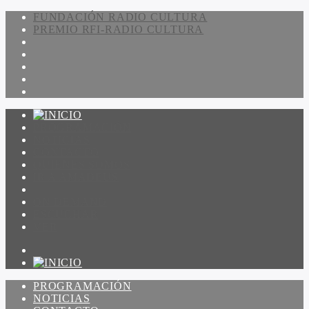
FUNDACIÓN RADIO CULTURA
PREMIO RFI-RADIO CULTURA
PROGRAMACIÓN
NOTICIAS
CONTACTO
QUIENES SOMOS
IR A AMADEUS
ON DEMAND
ESCUCHAR
VER
PROGRAMACIÓN
NOTICIAS