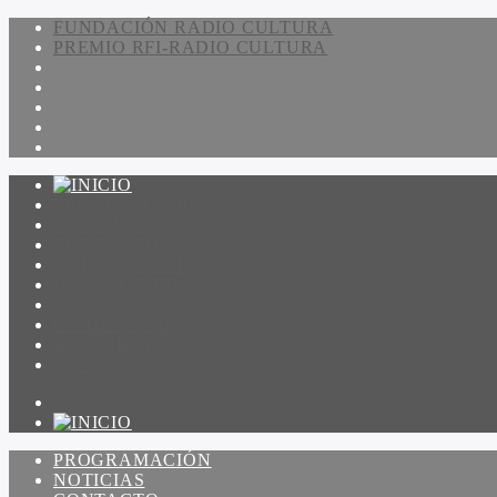
FUNDACIÓN RADIO CULTURA
PREMIO RFI-RADIO CULTURA
PROGRAMACIÓN
NOTICIAS
CONTACTO
QUIENES SOMOS
IR A AMADEUS
ON DEMAND
ESCUCHAR
VER
PROGRAMACIÓN
NOTICIAS