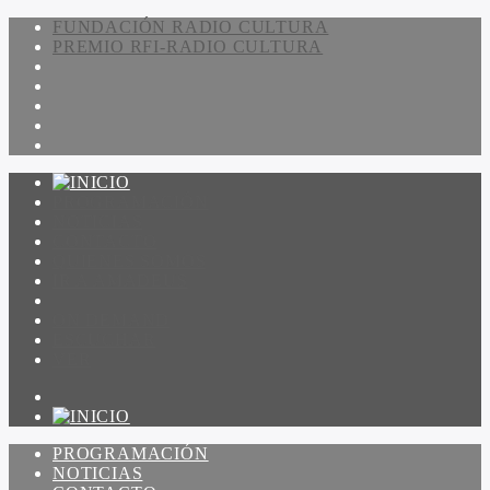
FUNDACIÓN RADIO CULTURA
PREMIO RFI-RADIO CULTURA
PROGRAMACIÓN
NOTICIAS
CONTACTO
QUIENES SOMOS
IR A AMADEUS
ON DEMAND
ESCUCHAR
VER
PROGRAMACIÓN
NOTICIAS