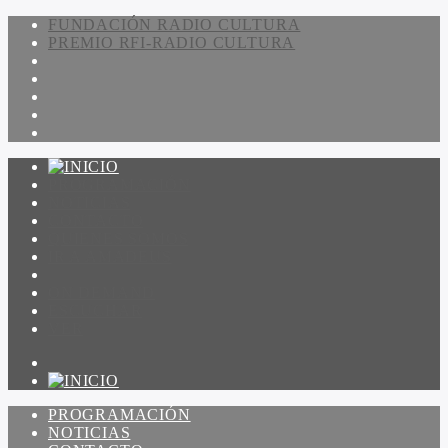
FUNDACIÓN RADIO CULTURA
PREMIO RFI-RADIO CULTURA
PROGRAMACIÓN
NOTICIAS
CONTACTO
QUIENES SOMOS
IR A AMADEUS
ON DEMAND
ESCUCHAR
VER
PROGRAMACIÓN
NOTICIAS