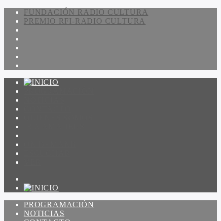
FUNDACIÓN RADIO CULTURA
PREMIO RFI-RADIO CULTURA
PROGRAMACIÓN
NOTICIAS
CONTACTO
QUIENES SOMOS
IR A AMADEUS
ON DEMAND
ESCUCHAR
VER
PROGRAMACIÓN
NOTICIAS