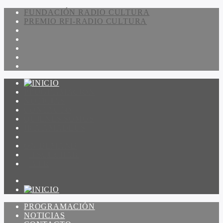
FUNDACIÓN RADIO CULTURA
PREMIO RFI-RADIO CULTURA
PROGRAMACIÓN
NOTICIAS
CONTACTO
QUIENES SOMOS
IR A AMADEUS
ON DEMAND
ESCUCHAR
VER
PROGRAMACIÓN
NOTICIAS