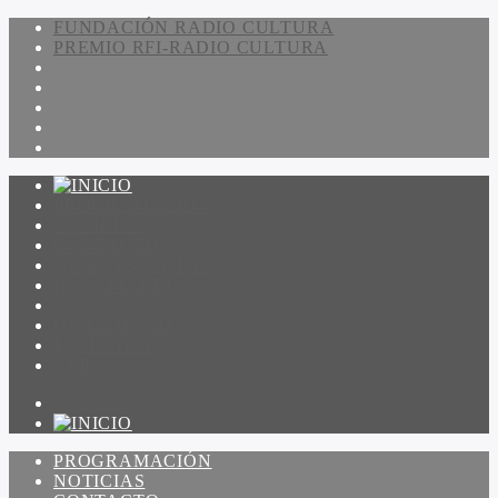
FUNDACIÓN RADIO CULTURA
PREMIO RFI-RADIO CULTURA
PROGRAMACIÓN
NOTICIAS
CONTACTO
QUIENES SOMOS
IR A AMADEUS
ON DEMAND
ESCUCHAR
VER
PROGRAMACIÓN
NOTICIAS