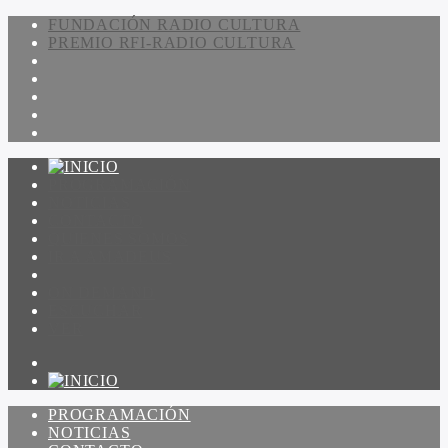
FUNDACIÓN RADIO CULTURA
PREMIO RFI-RADIO CULTURA
PROGRAMACIÓN
NOTICIAS
CONTACTO
QUIENES SOMOS
IR A AMADEUS
ON DEMAND
ESCUCHAR
VER
PROGRAMACIÓN
NOTICIAS