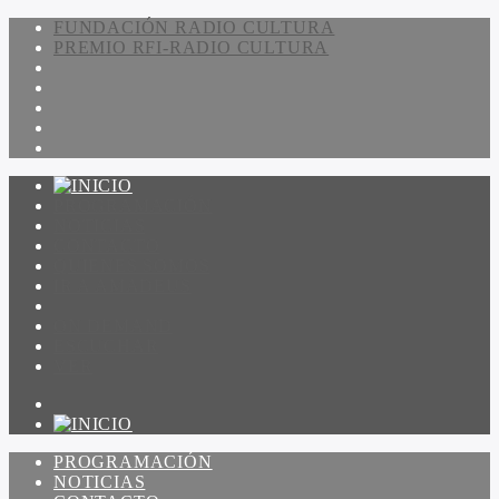
FUNDACIÓN RADIO CULTURA
PREMIO RFI-RADIO CULTURA
PROGRAMACIÓN
NOTICIAS
CONTACTO
QUIENES SOMOS
IR A AMADEUS
ON DEMAND
ESCUCHAR
VER
PROGRAMACIÓN
NOTICIAS