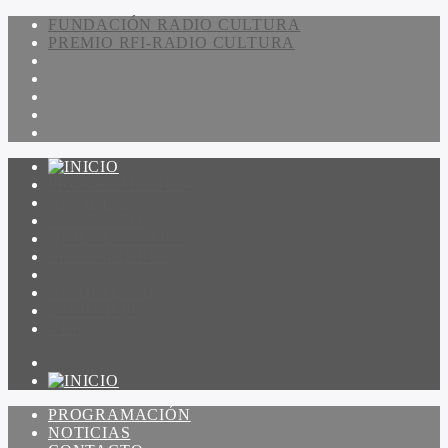
FUNDACIÓN RADIO CULTURA
PREMIO RFI-RADIO CULTURA
PROGRAMACIÓN
NOTICIAS
CONTACTO
QUIENES SOMOS
IR A AMADEUS
ON DEMAND
ESCUCHAR
VER
PROGRAMACIÓN
NOTICIAS