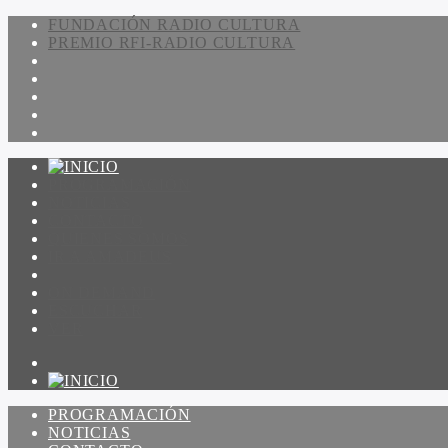
FUNDACIÓN RADIO CULTURA
PREMIO RFI-RADIO CULTURA
PROGRAMACIÓN
NOTICIAS
CONTACTO
QUIENES SOMOS
IR A AMADEUS
ON DEMAND
ESCUCHAR
VER
PROGRAMACIÓN
NOTICIAS