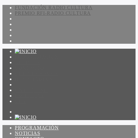
FUNDACIÓN RADIO CULTURA
PREMIO RFI-RADIO CULTURA
PROGRAMACIÓN
NOTICIAS
CONTACTO
QUIENES SOMOS
IR A AMADEUS
ON DEMAND
ESCUCHAR
VER
PROGRAMACIÓN
NOTICIAS