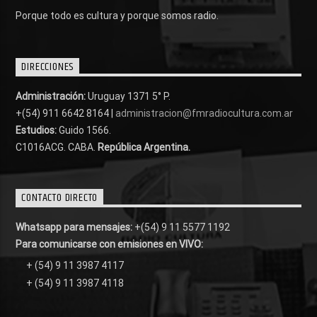
Porque todo es cultura y porque somos radio.
DIRECCIONES
Administración:
Uruguay 1371 5° P.
+(54) 911 6642 8164 |
administracion@fmradiocultura.com.ar
Estudios:
Guido 1566.
C1016ACG
. CABA.
República Argentina.
CONTACTO DIRECTO
Whatsapp para mensajes:
+(54) 9 11 5577 1192
Para comunicarse con emisiones en VIVO:
+ (54) 9 11 3987 4117
+ (54) 9 11 3987 4118