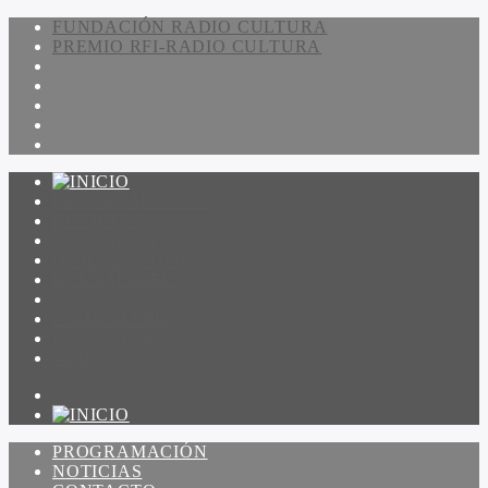
FUNDACIÓN RADIO CULTURA
PREMIO RFI-RADIO CULTURA
PROGRAMACIÓN
NOTICIAS
CONTACTO
QUIENES SOMOS
IR A AMADEUS
ON DEMAND
ESCUCHAR
VER
PROGRAMACIÓN
NOTICIAS