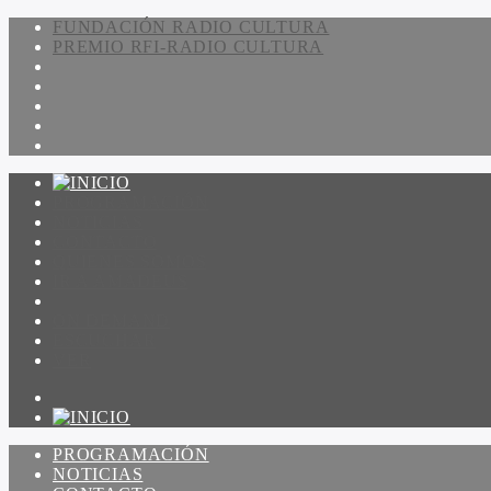
FUNDACIÓN RADIO CULTURA
PREMIO RFI-RADIO CULTURA
PROGRAMACIÓN
NOTICIAS
CONTACTO
QUIENES SOMOS
IR A AMADEUS
ON DEMAND
ESCUCHAR
VER
PROGRAMACIÓN
NOTICIAS