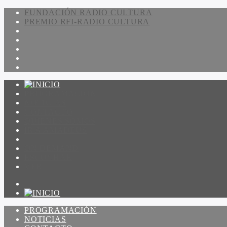
FUNDACIÓN RADIO CULTURA
PREMIO RFI-RADIO CULTURA
PROGRAMACIÓN
NOTICIAS
CONTACTO
QUIENES SOMOS
IR A AMADEUS
ON DEMAND
ESCUCHAR
VER
PROGRAMACIÓN
NOTICIAS