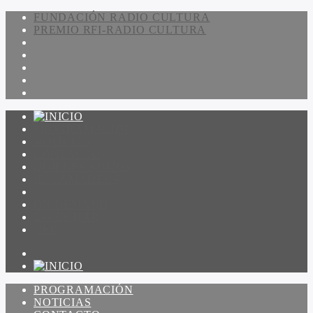
FUNDACIÓN RADIO CULTURA
PREMIO RFI-RADIO CULTURA
PROGRAMACIÓN
NOTICIAS
CONTACTO
QUIENES SOMOS
IR A AMADEUS
ON DEMAND
ESCUCHAR
VER
PROGRAMACIÓN
NOTICIAS