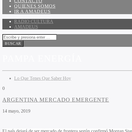
CONTACTO
QUIENES SOMOS
IR A AMADEUS
RADIO CULTURA
AMADEUS
PAMPA ENERGÍA
Lo Que Tenes Que Saber Hoy
0
ARGENTINA MERCADO EMERGENTE
14 mayo, 2019
El país dejará de ser mercado de frontera según confirmó Morgan Stan