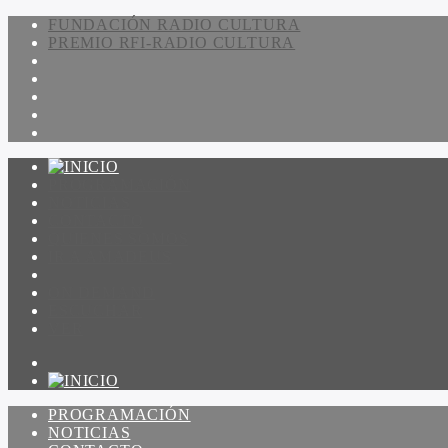
FUNDACIÓN RADIO CULTURA
PREMIO RFI-RADIO CULTURA
PROGRAMACIÓN
NOTICIAS
CONTACTO
QUIENES SOMOS
IR A AMADEUS
ON DEMAND
ESCUCHAR
VER
PROGRAMACIÓN
NOTICIAS