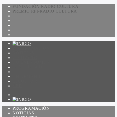
FUNDACIÓN RADIO CULTURA
PREMIO RFI-RADIO CULTURA
PROGRAMACIÓN
NOTICIAS
CONTACTO
QUIENES SOMOS
IR A AMADEUS
ON DEMAND
ESCUCHAR
VER
PROGRAMACIÓN
NOTICIAS