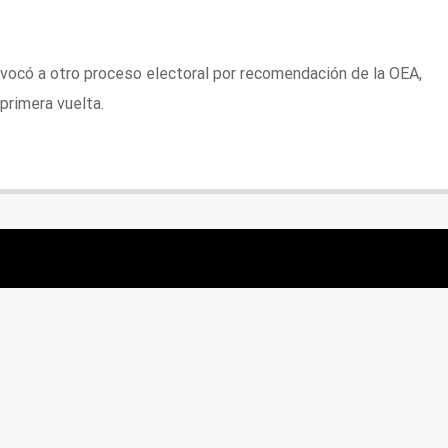
nvocó a otro proceso electoral por recomendación de la OEA,
 primera vuelta.
SIS SOCIAL EN NICARAGUA