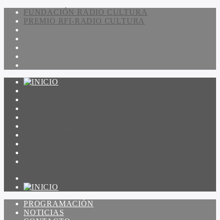
FUNDACIÓN RADIO CULTURA
PREMIO RFI-RADIO CULTURA
PROGRAMACIÓN
NOTICIAS
CONTACTO
QUIENES SOMOS
IR A AMADEUS
ON DEMAND
ESCUCHAR
VER
PROGRAMACIÓN
NOTICIAS