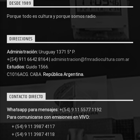
DESDE 1989
Porque todo es cultura y porque somos radio.
DIRECCIONES
Administración:
Uruguay 1371 5° P.
+(54) 911 6642 8164 |
administracion@fmradiocultura.com.ar
Estudios:
Guido 1566.
C1016ACG
. CABA.
República Argentina.
CONTACTO DIRECTO
Whatsapp para mensajes:
+(54) 9 11 5577 1192
Para comunicarse con emisiones en VIVO:
+ (54) 9 11 3987 4117
+ (54) 9 11 3987 4118