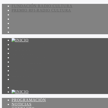
FUNDACIÓN RADIO CULTURA
PREMIO RFI-RADIO CULTURA
PROGRAMACIÓN
NOTICIAS
CONTACTO
QUIENES SOMOS
IR A AMADEUS
ON DEMAND
ESCUCHAR
VER
PROGRAMACIÓN
NOTICIAS