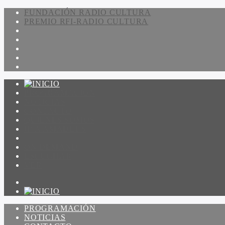
FUNDACIÓN RADIO CULTURA
PREMIO RFI-RADIO CULTURA
PROGRAMACIÓN
NOTICIAS
CONTACTO
QUIENES SOMOS
IR A AMADEUS
ON DEMAND
ESCUCHAR
VER
PROGRAMACIÓN
NOTICIAS