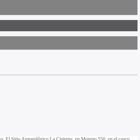
zo. El Sitio Arqueológico La Cisterna, en Moreno 550, en el casco