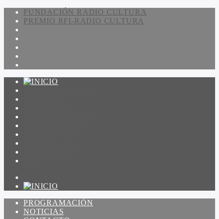
FUNDACIÓN RADIO CULTURA
PREMIO RFI-RADIO CULTURA
PROGRAMACIÓN
NOTICIAS
CONTACTO
QUIENES SOMOS
IR A AMADEUS
ON DEMAND
ESCUCHAR
VER
PROGRAMACIÓN
NOTICIAS