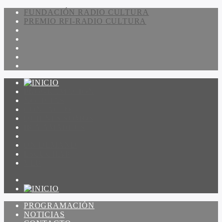
FUNDACIÓN RADIO CULTURA
PREMIO RFI-RADIO CULTURA
PROGRAMACIÓN
NOTICIAS
CONTACTO
QUIENES SOMOS
IR A AMADEUS
ON DEMAND
ESCUCHAR
VER
PROGRAMACIÓN
NOTICIAS