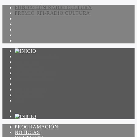
FUNDACIÓN RADIO CULTURA
PREMIO RFI-RADIO CULTURA
PROGRAMACIÓN
NOTICIAS
CONTACTO
QUIENES SOMOS
IR A AMADEUS
ON DEMAND
ESCUCHAR
VER
PROGRAMACIÓN
NOTICIAS