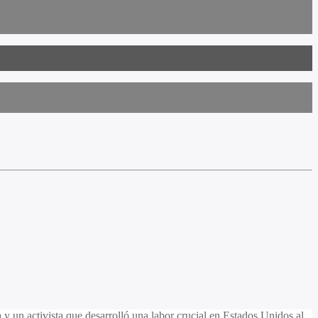
 y un activista que desarrolló una labor crucial en Estados Unidos al