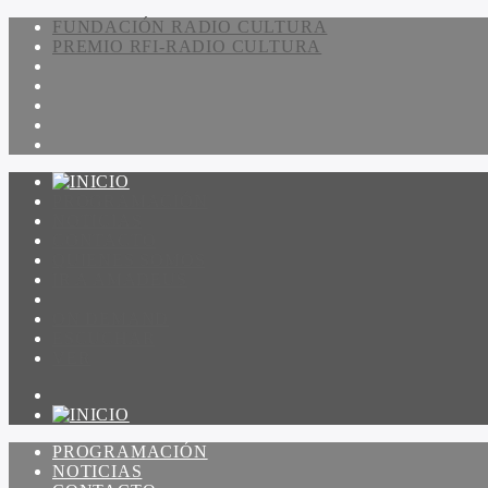
FUNDACIÓN RADIO CULTURA
PREMIO RFI-RADIO CULTURA
PROGRAMACIÓN
NOTICIAS
CONTACTO
QUIENES SOMOS
IR A AMADEUS
ON DEMAND
ESCUCHAR
VER
PROGRAMACIÓN
NOTICIAS