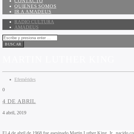
CONTACTO
QUIENES SOMOS
IR A AMADEUS
RADIO CULTURA
AMADEUS
MARTIN LUTHER KING
Efemérides
0
4 DE ABRIL
4 abril, 2019
El 4 de abril de 1968 fue asesinado Martin Luther King, Jr., nacido co